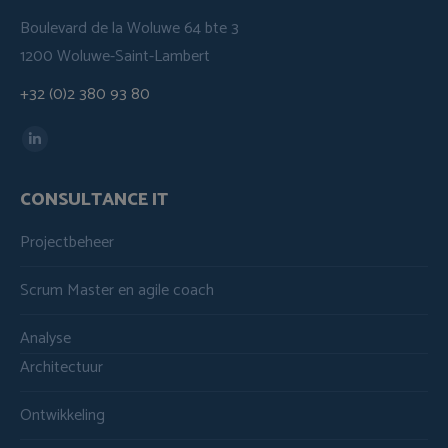
Boulevard de la Woluwe 64 bte 3
1200 Woluwe-Saint-Lambert
+32 (0)2 380 93 80
Vind ons op:
Linkedin
page
CONSULTANCE IT
opens
in
Projectbeheer
new
window
Scrum Master en agile coach
Analyse
Architectuur
Ontwikkeling