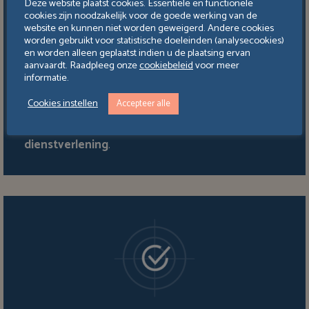
Deze website plaatst cookies. Essentiële en functionele
Reactiviteit
cookies zijn noodzakelijk voor de goede werking van de
website en kunnen niet worden geweigerd. Andere cookies
worden gebruikt voor statistische doeleinden (analysecookies)
Dankzij onze lichte structuur, onze goede organisatie
en worden alleen geplaatst indien u de plaatsing ervan
aanvaardt. Raadpleeg onze
cookiebeleid
voor meer
en de ingesteldheid van onze medewerkers kunnen
informatie.
we
snel reageren op aanvragen
van onze klanten
Cookies instellen
Accepteer alle
en consultants. We passen onze procedures
voortdurend aan met het oog op een nóg
betere
dienstverlening
.