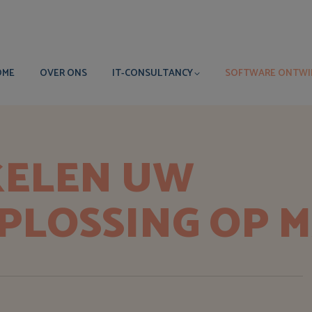
OME
OVER ONS
IT-CONSULTANCY
SOFTWARE ONTWI
KELEN UW
PLOSSING OP 