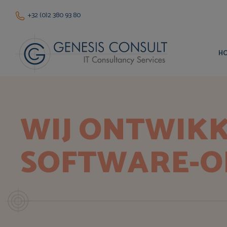
+32 (0)2 380 93 80
H
WIJ ONTWIK
SOFTWARE-O