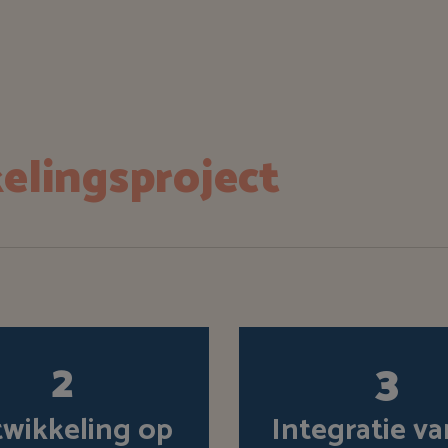
elingsproject
2
3
wikkeling op
Integratie va