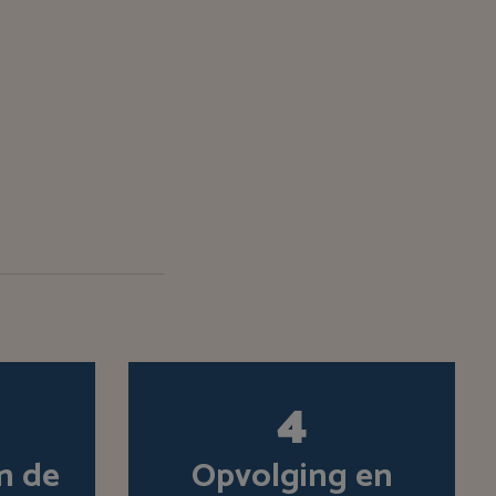
4
n de
Opvolging en