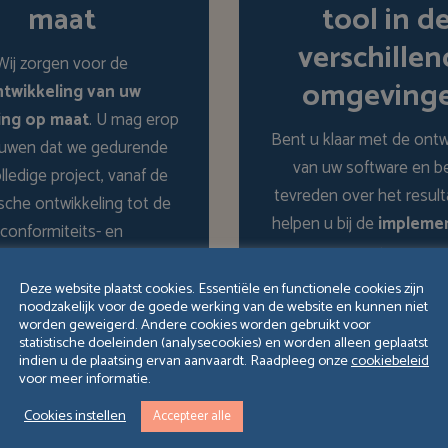
maat
tool in d
verschille
Wij zorgen voor de
omgeving
twikkeling van uw
ing op maat
. U mag erop
Bent u klaar met de ontw
ouwen dat we gedurende
van uw software en b
lledige project, vanaf de
tevreden over het result
sche ontwikkeling tot de
helpen u bij de
impleme
conformiteits- en
ervan.
iteitstesten, een grote
liteit
aan de dag leggen
Deze website plaatst cookies. Essentiële en functionele cookies zijn
noodzakelijk voor de goede werking van de website en kunnen niet
reven naar een
optimale
worden geweigerd. Andere cookies worden gebruikt voor
enwerking
binnen uw
statistische doeleinden (analysecookies) en worden alleen geplaatst
indien u de plaatsing ervan aanvaardt. Raadpleeg onze
cookiebeleid
teams.
voor meer informatie.
Cookies instellen
Accepteer alle