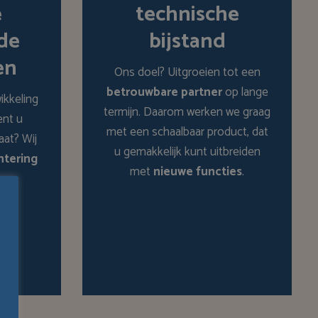
e
technische
nde
bijstand
en
Ons doel? Uitgroeien tot een
betrouwbare partner
op lange
ikkeling
termijn. Daarom werken we graag
ent u
met een schaalbaar product, dat
aat? Wij
u gemakkelijk kunt uitbreiden
ntering
met
nieuwe functies
.