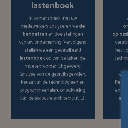
lastenboek
In samenspraak met uw
medewerkers analyseren we
de
on
behoeften
en doelstellingen
oploss
van uw onderneming. Vervolgens
vertr
stellen we een gedetailleerd
het vo
lastenboek
op van de taken die
techni
moeten worden uitgevoerd
(analyse van de gebruiksgevallen,
kwal
keuze van de technologieën en
flexibi
programmeertalen, ontwikkeling
en st
van de software-architectuur, …).
sam