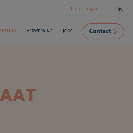
Frans
Engels
Linked
page
Contact
opens
KKELING
VERWERKING
JOBS
in
new
windo
MAAT